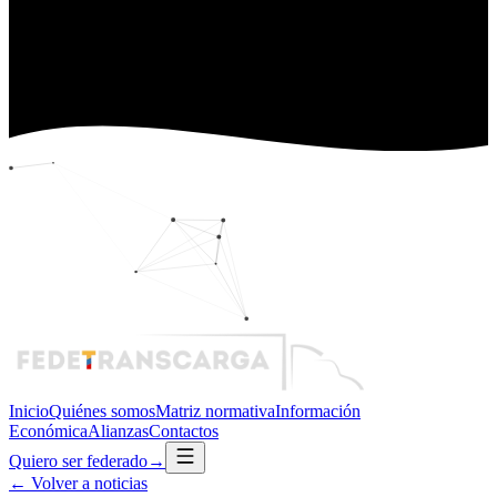
Inicio
Quiénes somos
Matriz normativa
Información
Económica
Alianzas
Contactos
Quiero ser federado
→
←
Volver a noticias